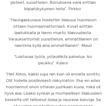
pisteet, suosittelen. Bonuksena vielä erittäin
kilpailukykyinen hinta". Pirkko
"Hautajaiskuvaus hoidettiin tilaisuus huomioon
ottaen huomaamattomasti. Kuvat erittäin
laadukkaita ja hieno muisto tilaisuudesta.
Varauksettomat suositteluni, ammattilainen on
näemmä kyllä aina ammattilainen".
Mauri
"Loistavaa työtä, ystävällistä palvelua. Iso
peukku".
Kalevi
"Hei! Kiitos, kaikki sujui niin kuin oli ennalta sovittu.
Olit todella positiivisesti näkymätön. Itse en edes
huomannut sinun ottavan juurikaan kuvia, mikä oli
hyvä asia. Lisäksi synkän ja murheellisen tilaisuuden
keskeltä olit taltioinut iloisia ja nauravia kasvoja. Se
oli juurikin muistotilaisuuden perimmäinen