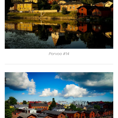
Porvoo #14