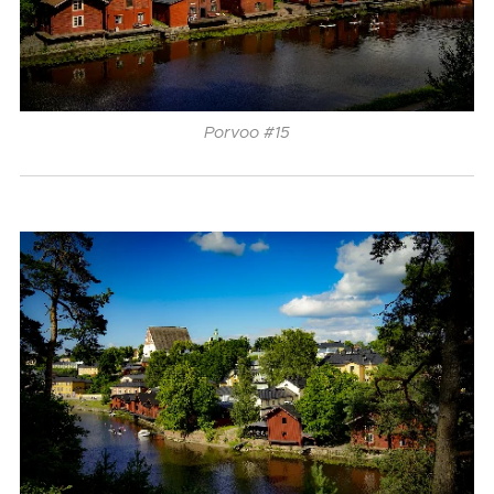
Porvoo #15