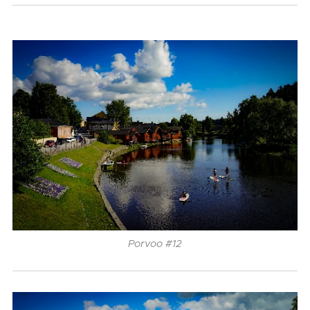
Porvoo #12