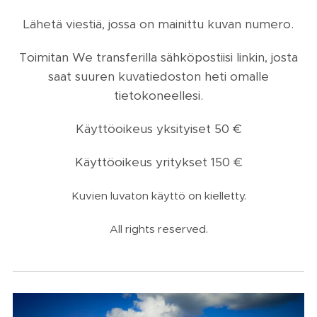
Lähetä viestiä, jossa on mainittu kuvan numero.
Toimitan We transferilla sähköpostiisi linkin, josta
saat suuren kuvatiedoston heti omalle
tietokoneellesi.
Käyttöoikeus yksityiset 50 €
Käyttöoikeus yritykset 150 €
Kuvien luvaton käyttö on kielletty.
All rights reserved.