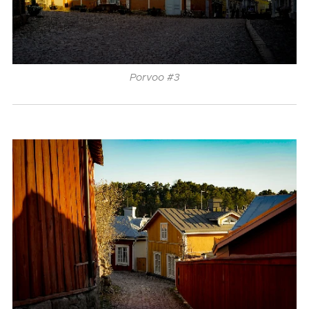
Porvoo #3