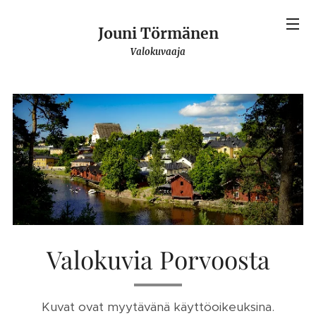
Jouni Törmänen
Valokuvaaja
Valokuvia Porvoosta
Kuvat ovat myytävänä käyttöoikeuksina.