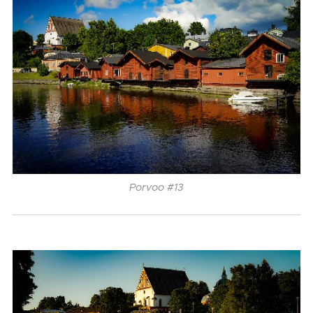
Porvoo #13