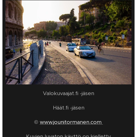
Valokuvaajat.fi -jäsen
Häät.fi -jäsen
©
www.jounitormanen.com
Kuvien luvaton käyttö on kielletty